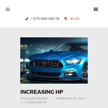
+ (373) 605-506-79
€0.00
HOME
PRODUCTS
ABOUT US
CONTACTS
INCREASING HP
UNCATEGORIZED
FEBRUAR 12, 2017
0
COMMENTS