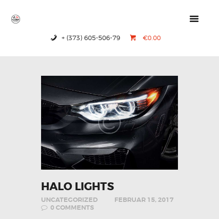
+ (373) 605-506-79
€0.00
HOME
PRODUCTS
ABOUT US
CONTACTS
HALO LIGHTS
UNCATEGORIZED
FEBRUAR 15, 2017
0
COMMENTS