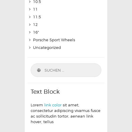
10.5
11
11.5
12
16"
Porsche Sport Wheels
Uncategorized
Text Block
Lorem
link color
sit amet,
consectetur adipiscing vivamus fusce
ac sollicitudin tortor, aenean link
hover, tellus