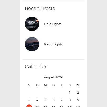
Recent Posts
Halo Lights
Neon Lights
Calendar
August 2026
M
D
M
D
F
S
S
1
2
3
4
5
6
7
8
9