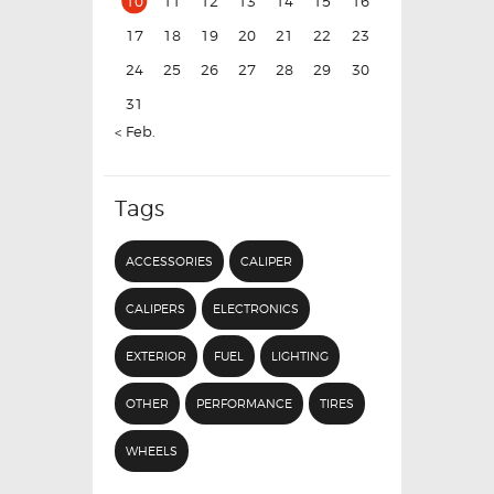
10
11
12
13
14
15
16
17
18
19
20
21
22
23
24
25
26
27
28
29
30
31
« Feb.
Tags
ACCESSORIES
CALIPER
CALIPERS
ELECTRONICS
EXTERIOR
FUEL
LIGHTING
OTHER
PERFORMANCE
TIRES
WHEELS